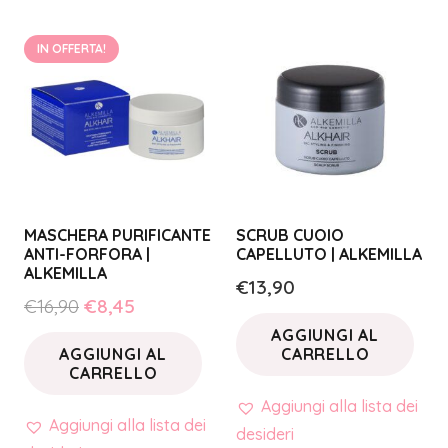
IN OFFERTA!
MASCHERA PURIFICANTE
SCRUB CUOIO
ANTI-FORFORA |
CAPELLUTO | ALKEMILLA
ALKEMILLA
€
13,90
Il
Il
€
16,90
€
8,45
prezzo
prezzo
AGGIUNGI AL
AGGIUNGI AL
CARRELLO
originale
attuale
CARRELLO
era:
è:
Aggiungi alla lista dei
€16,90.
€8,45.
Aggiungi alla lista dei
desideri