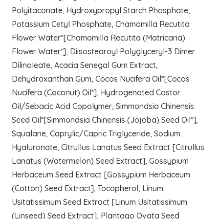
Polyitaconate, Hydroxypropyl Starch Phosphate,
Potassium Cetyl Phosphate, Chamomilla Recutita
Flower Water*[Chamomilla Recutita (Matricaria)
Flower Water*], Diisostearoyl Polyglyceryl-3 Dimer
Dilinoleate, Acacia Senegal Gum Extract,
Dehydroxanthan Gum, Cocos Nucifera Oil*[Cocos
Nucifera (Coconut) Oil*], Hydrogenated Castor
Oil/Sebacic Acid Copolymer, Simmondsia Chinensis
Seed Oil*[Simmondsia Chinensis (Jojoba) Seed Oil*],
Squalane, Caprylic/Capric Triglyceride, Sodium
Hyaluronate, Citrullus Lanatus Seed Extract [Citrullus
Lanatus (Watermelon) Seed Extract], Gossypium
Herbaceum Seed Extract [Gossypium Herbaceum
(Cotton) Seed Extract], Tocopherol, Linum
Usitatissimum Seed Extract [Linum Usitatissimum
(Linseed) Seed Extract], Plantago Ovata Seed