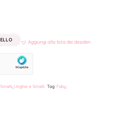
RELLO
Aggiungi alla lista dei desideri
:
Smalti
,
Unghie e Smalti
Tag:
Faby