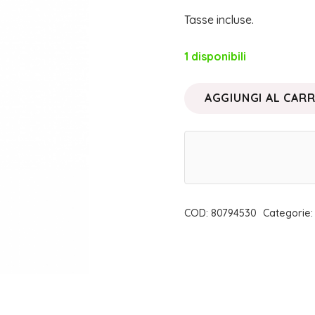
Tasse incluse.
1 disponibili
AGGIUNGI AL CAR
SMALTO
UNGHIE
VERTIGO
|
FABY
quantità
COD:
80794530
Categorie