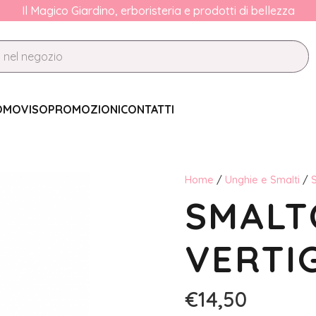
Il Magico Giardino, erboristeria e prodotti di bellezza
OMO
VISO
PROMOZIONI
CONTATTI
Home
/
Unghie e Smalti
/
S
SMALT
VERTIG
€
14,50