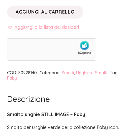
AGGIUNGI AL CARRELLO
SMALTO
UNGHIE
Aggiungi alla lista dei desideri
STILL
IMAGE
|
FABY
quantità
COD:
80928140
Categorie:
Smalti
,
Unghie e Smalti
Tag:
Faby
Descrizione
Smalto unghie STILL IMAGE – Faby
Smalto per unghie verde della collezione Faby Icon.