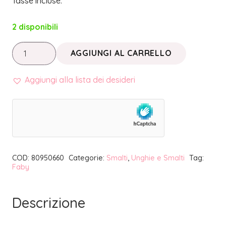
Tasse incluse.
2 disponibili
SMALTO
AGGIUNGI AL CARRELLO
UNGHIE
SNOW
Aggiungi alla lista dei desideri
WHITE’S
SNACK
|
FABY
quantità
COD:
80950660
Categorie:
Smalti
,
Unghie e Smalti
Tag:
Faby
Descrizione