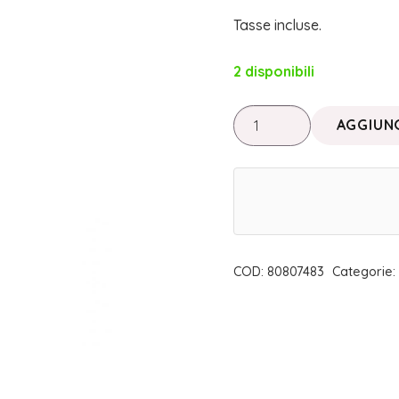
Tasse incluse.
2 disponibili
SMALTO
AGGIUNG
UNGHIE
GREEN
COMET
|
FABY
quantità
COD:
80807483
Categorie: