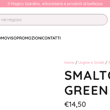
Il Magico Giardino, erboristeria e prodotti di bellezza
OMO
VISO
PROMOZIONI
CONTATTI
Home
/
Unghie e Smalti
/
S
SMALT
GREEN
€
14,50