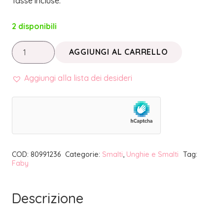
Tasse incluse.
2 disponibili
SMALTO
AGGIUNGI AL CARRELLO
UNGHIE
DO
Aggiungi alla lista dei desideri
YOU
THINK
I’M
SEXY?
|
COD:
80991236
Categorie:
Smalti
,
Unghie e Smalti
Tag:
FABY
Faby
quantità
Descrizione