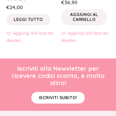
€
36,90
€
24,00
AGGIUNGI AL
LEGGI TUTTO
CARRELLO
Aggiungi alla lista dei
Aggiungi alla lista dei
desideri
desideri
Iscriviti alla Newsletter per
ricevere codici sconto, e molto
altro!
ISCRIVITI SUBITO!