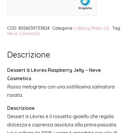
RASPBERRY
JELLY
|
COD:
8056039733824
Categorie:
Labbra
,
Make-Up
Tag:
NEVE
Neve Cosmetics
COSMETICS
quantità
Descrizione
Dessert à Lèvres Raspberry Jelly – Neve
Cosmetics
Rosso melograno con una sottilissima satinatura
rosata.
Descrizione
Dessert à Lèvres è il rossetto-gioiello che regala
dolcezza e coprenza assoluta alla prima passata.
La sua formula 100% vegan è arricchita con olio di