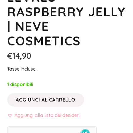
RASPBERRY JELLY
| NEVE
COSMETICS
€
14,90
Tasse incluse.
1 disponibili
AGGIUNGI AL CARRELLO
ROSSETTO
DESSERT
Aggiungi alla lista dei desideri
À
LÈVRES