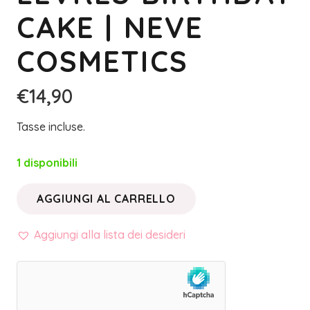
CAKE | NEVE
COSMETICS
€
14,90
Tasse incluse.
1 disponibili
AGGIUNGI AL CARRELLO
ROSSETTO
DESSERT
Aggiungi alla lista dei desideri
À
LÈVRES
BIRTHDAY
CAKE