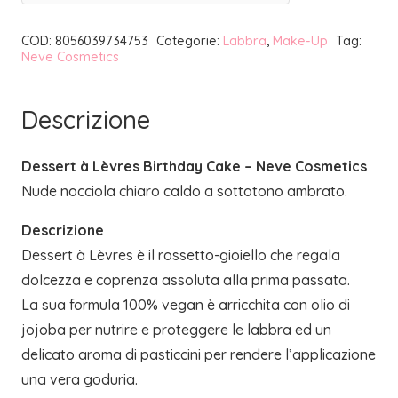
|
COD:
8056039734753
Categorie:
Labbra
,
Make-Up
Tag:
NEVE
Neve Cosmetics
COSMETICS
quantità
Descrizione
Dessert à Lèvres Birthday Cake – Neve Cosmetics
Nude nocciola chiaro caldo a sottotono ambrato.
Descrizione
Dessert à Lèvres è il rossetto-gioiello che regala
dolcezza e coprenza assoluta alla prima passata.
La sua formula 100% vegan è arricchita con olio di
jojoba per nutrire e proteggere le labbra ed un
delicato aroma di pasticcini per rendere l’applicazione
una vera goduria.