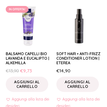
IN OFFERTA!
BALSAMO CAPELLI BIO
SOFT HAIR • ANTI-FRIZZ
LAVANDA E EUCALIPTO |
CONDITIONER LOTION |
ALKEMILLA
ETEREA
Il
Il
€
13,90
€
9,73
€
14,90
prezzo
prezzo
AGGIUNGI AL
AGGIUNGI AL
originale
attuale
CARRELLO
CARRELLO
era:
è:
€13,90.
€9,73.
Aggiungi alla lista dei
Aggiungi alla lista dei
desideri
desideri