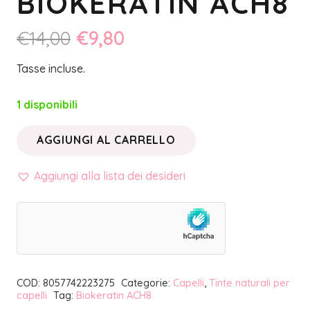
BIOKERATIN ACH8
Il
Il
€
14,00
€
9,80
prezzo
prezzo
Tasse incluse.
originale
attuale
era:
è:
1 disponibili
€14,00.
€9,80.
AGGIUNGI AL CARRELLO
RITOCCO
RICRESCITA
Aggiungi alla lista dei desideri
SPRAY
ROSSO
MOGANO
|
BIOKERATIN
COD:
8057742223275
Categorie:
Capelli
,
Tinte naturali per
ACH8
capelli
Tag:
Biokeratin ACH8
quantità