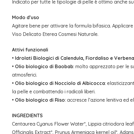
Indicato per tutte le tipologie di pelle è ottimo anche su 
Modo d’uso
Agitare bene per attivare la formula bifasica. Applicare 
Viso Delicato Eterea Cosmesi Naturale.
Attivi funzionali
•
Idrolati Biologici di Calendula, Fiordaliso e Verben
•
Olio biologico di Baobab
: molto apprezzato per le su
atmosferici.
•
Olio biologico di Nocciolo di Albicocca
: elasticizza
la pelle e combattendo i radicali liberi.
•
Olio biologico di Riso
: accresce l’azione lenitiva ed 
INGREDIENTS
Centaurea Cyanus Flower Water*, Lippia citriodora leaf 
Officinalis Extract*, Prunus Armeniaca kernel oil*, Adan