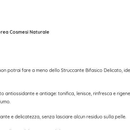
ETEREA
quantità
rea Cosmesi Naturale
a non potrai fare a meno dello Struccante Bifasico Delicato, 
 antiossidante e antiage: tonifica, lenisce, rinfresca e rige
fumo.
nte e delicatezza, senza lasciare alcun residuo sulla pelle.