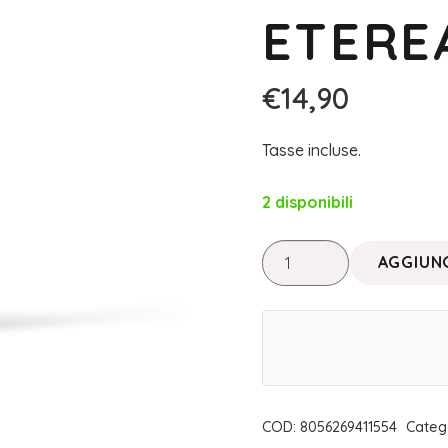
ETERE
€
14,90
Tasse incluse.
2 disponibili
PURITY
AGGIUNG
SKIN
•
STRUCCANTE
BIFASICO
DELICATO
|
COD:
8056269411554
Categ