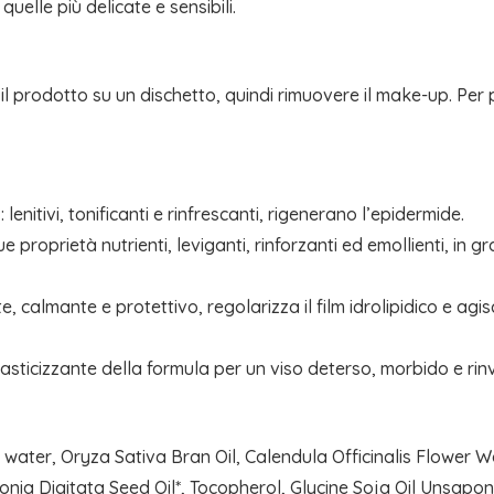
quelle più delicate e sensibili.
il prodotto su un dischetto, quindi rimuovere il make-up. Per 
a
: lenitivi, tonificanti e rinfrescanti, rigenerano l’epidermide.
e proprietà nutrienti, leviganti, rinforzanti ed emollienti, in 
nte, calmante e protettivo, regolarizza il film idrolipidico e 
elasticizzante della formula per un viso deterso, morbido e rinv
water, Oryza Sativa Bran Oil, Calendula Officinalis Flower Wa
sonia Digitata Seed Oil*, Tocopherol, Glycine Soja Oil Unsapo