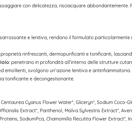
assaggiare con delicatezza, risciacquare abbondantemente. Per
isarrossante e lenitiva, rendono il formulato particolarmente in
 proprietà rinfrescanti, dermopurificanti e tonificanti, lascian
lolo
: penetrano in profondità all’interno delle strutture cutan
i ed emollienti, svolgono un’azione lenitiva e antinfiammatoria.
acia tonificante e decongestionante.
 Centaurea Cyanus Flower Water*, Gliceryn*, Sodium Coco-Gl
inalis Extract*, Panthenol, Malva Sylvestris Extract*, Avena S
Proteins, SodiumPca, Chamomilla Recutita Flower Extract*, Inos