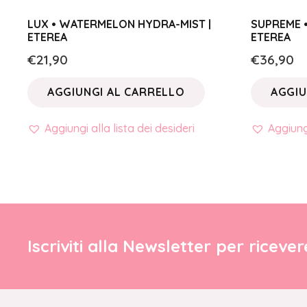
LUX • WATERMELON HYDRA-MIST |
SUPREME •
ETEREA
ETEREA
€
21,90
€
36,90
AGGIUNGI AL CARRELLO
AGGIU
Aggiungi alla lista dei desideri
Aggiungi
Iscriviti alla Newsletter per riceve