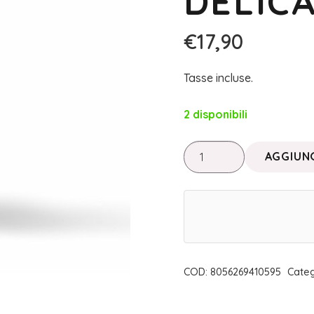
DELICA
€
17,90
Tasse incluse.
2 disponibili
PURITY
AGGIUNG
SKIN
•
GEL
DETERGENTE
VISO
DELICATO
COD:
8056269410595
Categ
|
ETEREA