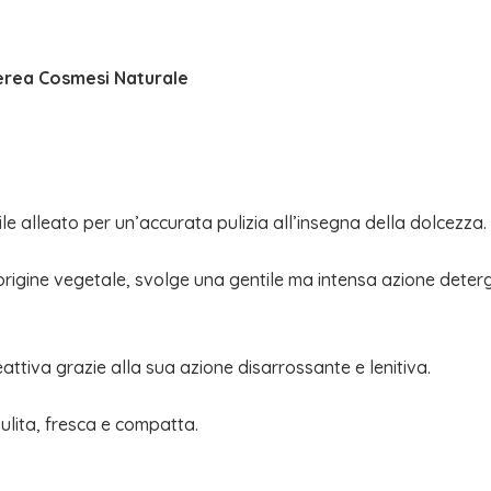
quantità
erea Cosmesi Naturale
le alleato per un’accurata pulizia all’insegna della dolcezza.
i origine vegetale, svolge una gentile ma intensa azione det
eattiva grazie alla sua azione disarrossante e lenitiva.
lita, fresca e compatta.