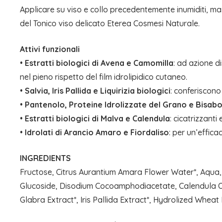
Applicare su viso e collo precedentemente inumiditi, m
del Tonico viso delicato Eterea Cosmesi Naturale.
Attivi funzionali
•
Estratti biologici di Avena e Camomilla
: ad azione d
nel pieno rispetto del film idrolipidico cutaneo.
•
Salvia, Iris Pallida e Liquirizia biologici
: conferiscono
•
Pantenolo, Proteine Idrolizzate del Grano e Bisabo
•
Estratti biologici di Malva e Calendula
: cicatrizzant
•
Idrolati di Arancio Amaro e Fiordaliso
: per un’effic
INGREDIENTS
Fructose, Citrus Aurantium Amara Flower Water*, Aqua,
Glucoside, Disodium Cocoamphodiacetate, Calendula Offic
Glabra Extract*, Iris Pallida Extract*, Hydrolized Wheat 