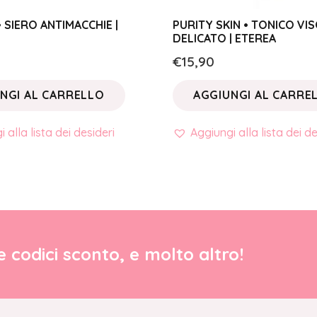
 SIERO ANTIMACCHIE |
PURITY SKIN • TONICO VI
DELICATO | ETEREA
€
15,90
NGI AL CARRELLO
AGGIUNGI AL CARRE
 alla lista dei desideri
Aggiungi alla lista dei de
re codici sconto, e molto altro!