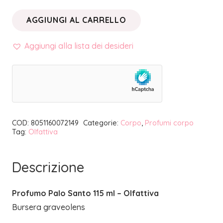
AGGIUNGI AL CARRELLO
PROFUMO
PALO
Aggiungi alla lista dei desideri
SANTO
115
ml
|
OLFATTIVA
COD:
8051160072149
Categorie:
Corpo
,
Profumi corpo
quantità
Tag:
Olfattiva
Descrizione
Profumo Palo Santo 115 ml – Olfattiva
Bursera graveolens