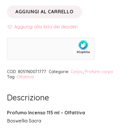
AGGIUNGI AL CARRELLO
PROFUMO
INCENSO
Aggiungi alla lista dei desideri
115
ml
|
OLFATTIVA
quantità
COD:
8051160071777
Categorie:
Corpo
,
Profumi corpo
Tag:
Olfattiva
Descrizione
Profumo Incenso 115 ml – Olfattiva
Boswellia Sacra