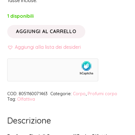
Tasse incluse.
1 disponibili
AGGIUNGI AL CARRELLO
PROFUMO
FIORI
Aggiungi alla lista dei desideri
DI
CAMPAGNA
115
ml
|
COD:
8051160071463
Categorie:
Corpo
,
Profumi corpo
OLFATTIVA
Tag:
Olfattiva
quantità
Descrizione