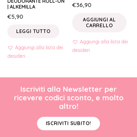
DEODORANTE ROLL-ON
€
36,90
| ALKEMILLA
€
5,90
AGGIUNGI AL
CARRELLO
LEGGI TUTTO
Aggiungi alla lista dei
Aggiungi alla lista dei
desideri
desideri
Iscriviti alla Newsletter per
ricevere codici sconto, e molto
altro!
ISCRIVITI SUBITO!