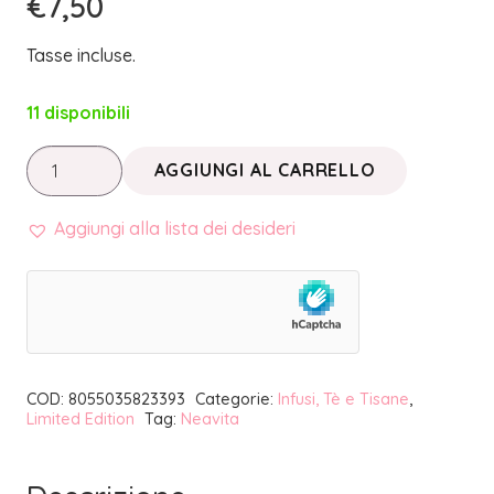
€
7,50
Tasse incluse.
11 disponibili
PENSIERI
AGGIUNGI AL CARRELLO
BELLI
•
Aggiungi alla lista dei desideri
VALIGETTA
ARANCIONE
|
NEAVITA
quantità
COD:
8055035823393
Categorie:
Infusi, Tè e Tisane
,
Limited Edition
Tag:
Neavita