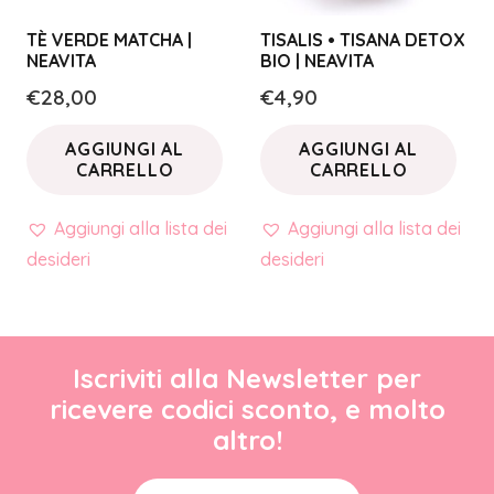
TÈ VERDE MATCHA |
TISALIS • TISANA DETOX
NEAVITA
BIO | NEAVITA
€
28,00
€
4,90
AGGIUNGI AL
AGGIUNGI AL
CARRELLO
CARRELLO
Aggiungi alla lista dei
Aggiungi alla lista dei
desideri
desideri
Iscriviti alla Newsletter per
ricevere codici sconto, e molto
altro!