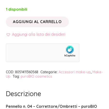
1 disponibili
AGGIUNGI AL CARRELLO
PENNELLO
N.
Aggiungi alla lista dei desideri
04
CORRETTORE/OMBRETTI
|
PUROBIO
COSMETICS
COD:
8051411360568
Categorie:
Accessori make-up
,
Make-
quantità
Up
Tag:
puroBIO cosmetics
Descrizione
Pennello n. 04 – Correttore/Ombretti – puroBIO