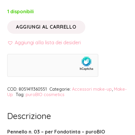
1 disponibili
AGGIUNGI AL CARRELLO
PENNELLO
N.
Aggiungi alla lista dei desideri
03
PER
FONDOTINTA
|
PUROBIO
COD:
8051411360551
Categorie:
Accessori make-up
,
Make-
COSMETICS
Up
Tag:
puroBIO cosmetics
quantità
Descrizione
Pennello n. 03 – per Fondotinta – puroBIO