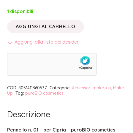
1 disponibili
AGGIUNGI AL CARRELLO
PENNELLO
N.
Aggiungi alla lista dei desideri
01
PER
CIPRIA
|
PUROBIO
COD:
8051411360537
Categorie:
Accessori make-up
,
Make-
COSMETICS
Up
Tag:
puroBIO cosmetics
quantità
Descrizione
Pennello n. 01 – per Cipria – puroBIO cosmetics