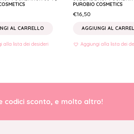
COSMETICS
PUROBIO COSMETICS
€
16,50
NGI AL CARRELLO
AGGIUNGI AL CARRE
 alla lista dei desideri
Aggiungi alla lista dei de
re codici sconto, e molto altro!