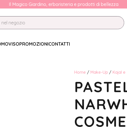
Il Magico Giardino, erboristeria e prodotti di bellezza
OMO
VISO
PROMOZIONI
CONTATTI
Home
/
Make-Up
/
Kajal e
PASTE
NARWH
COSME