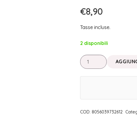
€
8,90
Tasse incluse.
2 disponibili
PASTELLO
AGGIUNG
OCCHI
NARWHAL
|
NEVE
COSMETICS
quantità
COD:
8056039732612
Categ