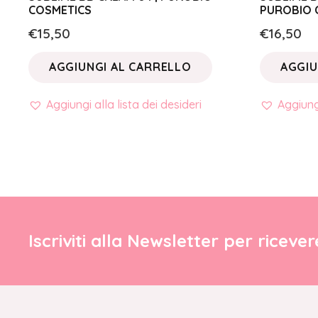
COSMETICS
PUROBIO 
€
15,50
€
16,50
AGGIUNGI AL CARRELLO
AGGIU
Aggiungi alla lista dei desideri
Aggiungi
Iscriviti alla Newsletter per riceve