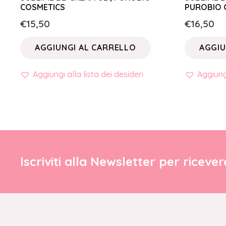
COSMETICS
PUROBIO 
€
15,50
€
16,50
AGGIUNGI AL CARRELLO
AGGIU
Aggiungi alla lista dei desideri
Aggiungi
Iscriviti alla Newsletter per riceve