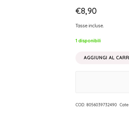
€
8,90
Tasse incluse.
1 disponibili
AGGIUNGI AL CAR
PASTELLO
OCCHI
CORONA
|
NEVE
COSMETICS
COD:
8056039732490
Cate
quantità