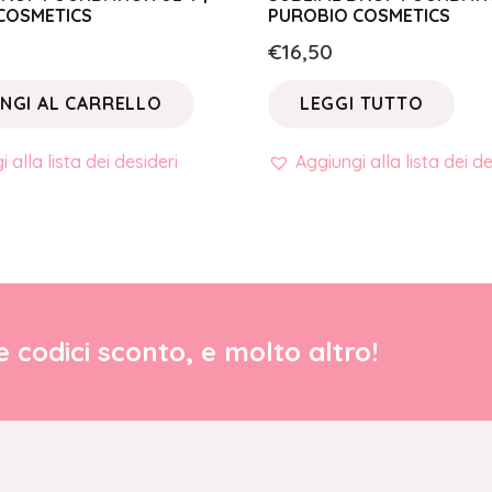
COSMETICS
PUROBIO COSMETICS
€
16,50
NGI AL CARRELLO
LEGGI TUTTO
 alla lista dei desideri
Aggiungi alla lista dei de
re codici sconto, e molto altro!