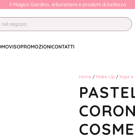
Il Magico Giardino, erboristeria e prodotti di bellezza
OMO
VISO
PROMOZIONI
CONTATTI
Home
/
Make-Up
/
Kajal e
PASTE
CORON
COSME