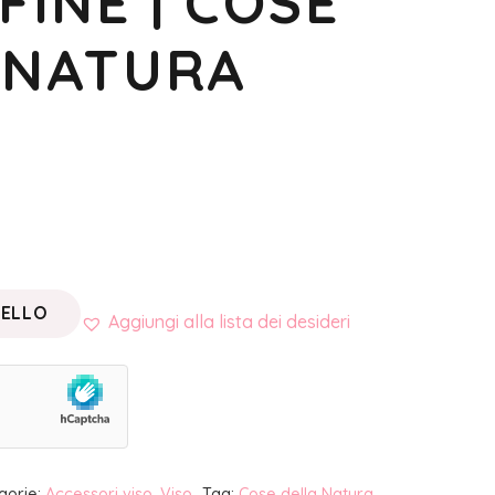
FINE | COSE
 NATURA
RELLO
Aggiungi alla lista dei desideri
gorie:
Accessori viso
,
Viso
Tag:
Cose della Natura