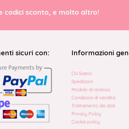
re codici sconto, e molto altro!
nti sicuri con:
Informazioni gen
Chi Siamo
Spedizioni
Modulo di recesso
Condizioni di vendita
Trattamento dei dati
Privacy Policy
Cookie policy