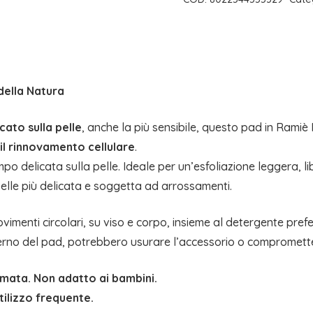
FINE
|
COSE
DELLA
NATURA
della Natura
quantità
cato sulla pelle
, anche la più sensibile, questo pad in Ramiè 
il rinnovamento cellulare
.
po delicata sulla pelle. Ideale per un’esfoliazione leggera, li
elle più delicata e soggetta ad arrossamenti.
imenti circolari, su viso e corpo, insieme al detergente prefe
interno del pad, potrebbero usurare l’accessorio o compromette
ammata. Non adatto ai bambini.
utilizzo frequente.