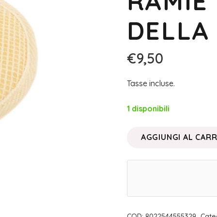
RAMIÈ 
DELLA
€
9,50
Tasse incluse.
1 disponibili
AGGIUNGI AL CAR
PAD
ESFOLIANTE
NATURALE
TONDO
IN
RAMIÈ
COD:
8022544555329
Cate