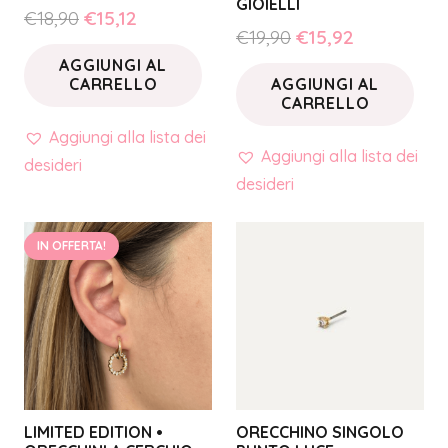
GIOIELLI
Il
Il
€
18,90
€
15,12
Il
Il
€
19,90
€
15,92
prezzo
prezzo
prezzo
prezzo
AGGIUNGI AL
originale
attuale
CARRELLO
AGGIUNGI AL
originale
attuale
era:
è:
CARRELLO
era:
è:
€18,90.
€15,12.
Aggiungi alla lista dei
€19,90.
€15,92.
Aggiungi alla lista dei
desideri
desideri
IN OFFERTA!
LIMITED EDITION •
ORECCHINO SINGOLO