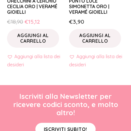
ORECCHINI A CERCHIO
PUNTO LUCE
CECILIA ORO | VERAMÉ
SIMONETTA ORO |
GIOIELLI
VERAMÉ GIOIELLI
Il
Il
€
18,90
€
15,12
€
3,90
prezzo
prezzo
AGGIUNGI AL
AGGIUNGI AL
originale
attuale
CARRELLO
CARRELLO
era:
è:
€18,90.
€15,12.
Aggiungi alla lista dei
Aggiungi alla lista dei
desideri
desideri
Iscriviti alla Newsletter per
ricevere codici sconto, e molto
altro!
ISCRIVITI SUBITO!