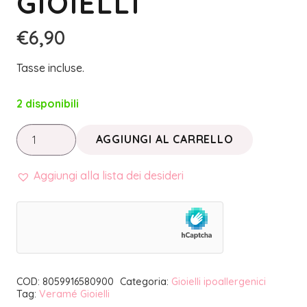
GIOIELLI
€
6,90
Tasse incluse.
2 disponibili
ORECCHINO
AGGIUNGI AL CARRELLO
SINGOLO
A
Aggiungi alla lista dei desideri
CERCHIO
STELLA
ORO
|
VERAMÉ
COD:
8059916580900
Categoria:
Gioielli ipoallergenici
GIOIELLI
Tag:
Veramé Gioielli
quantità