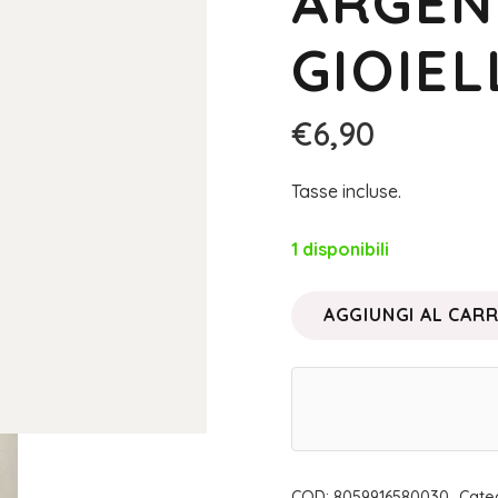
ARGEN
GIOIEL
€
6,90
Tasse incluse.
1 disponibili
AGGIUNGI AL CAR
ORECCHINI
PUNTO
LUCE
SIMONETTA
ARGENTO
|
COD:
8059916580030
Cate