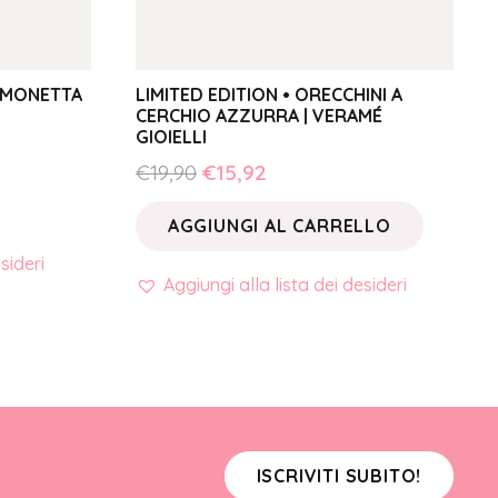
IMONETTA
LIMITED EDITION • ORECCHINI A
CERCHIO AZZURRA | VERAMÉ
GIOIELLI
Il
Il
€
19,90
€
15,92
prezzo
prezzo
AGGIUNGI AL CARRELLO
originale
attuale
era:
è:
sideri
Aggiungi alla lista dei desideri
€19,90.
€15,92.
ISCRIVITI SUBITO!