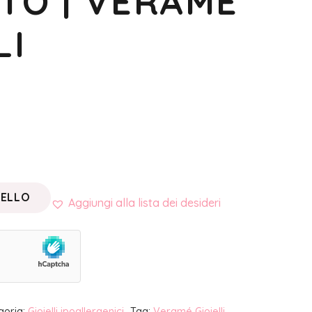
TO | VERAMÉ
LI
RELLO
Aggiungi alla lista dei desideri
goria:
Gioielli ipoallergenici
Tag:
Veramé Gioielli