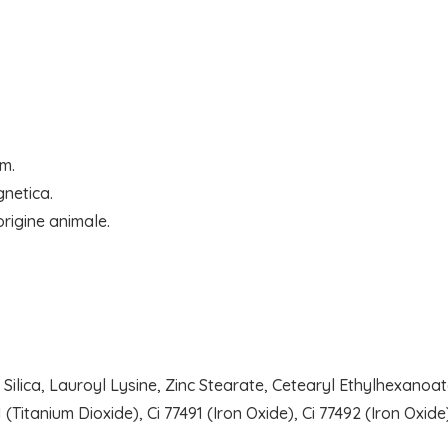
cm.
gnetica.
rigine animale.
 Silica, Lauroyl Lysine, Zinc Stearate, Cetearyl Ethylhexanoat
 (Titanium Dioxide), Ci 77491 (Iron Oxide), Ci 77492 (Iron Oxide