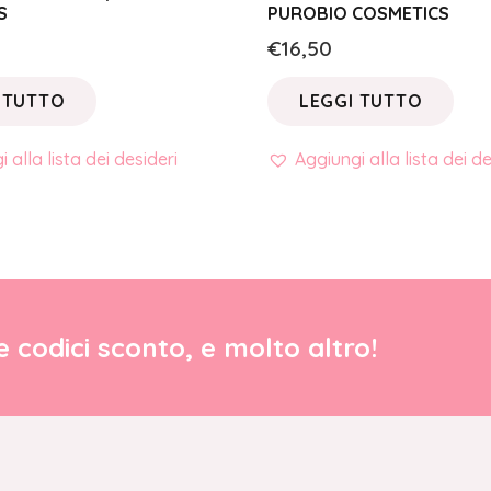
S
PUROBIO COSMETICS
€
16,50
 TUTTO
LEGGI TUTTO
 alla lista dei desideri
Aggiungi alla lista dei de
re codici sconto, e molto altro!