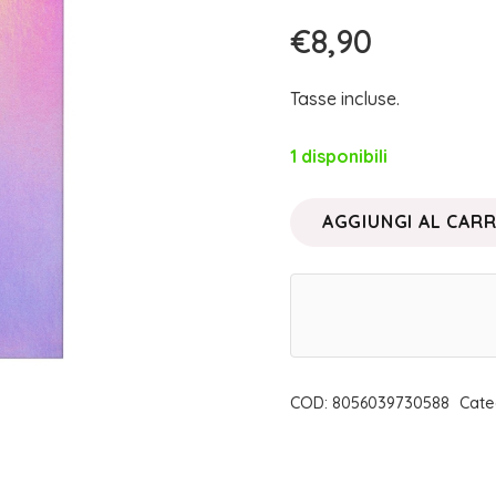
€
8,90
Tasse incluse.
1 disponibili
AGGIUNGI AL CAR
OMBRETTO
IN
CIALDA
ÉTOILE
|
NEVE
COD:
8056039730588
Cate
COSMETICS
quantità