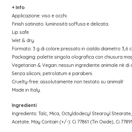
+ Info
Applicazione: viso e occhi.
Finish satinato: luminosità soffusa e delicata.
Lip safe
Wet & dry.
Formato: 3 g di colore pressato in cialda diametro 3,6 
Packaging: palette singola olografica con chiusura ma
Vegetarian & Vegan: nessun ingrediente animale nè di o
Senza siliconi, petrolatum e parabeni.
Cruelty-free: assolutamente non testato su animali!
Made in Italy.
Ingredienti
Ingredients: Talc, Mica, Octyldodecyl Stearoyl Stearate,
Acetate. May Contain (+/-): Ci 77861 (Tin Oxide), Ci 77891