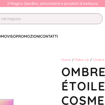
Il Magico Giardino, erboristeria e prodotti di bellezza
OMO
VISO
PROMOZIONI
CONTATTI
Home
/
Make-Up
/
Ombret
OMBRE
ÉTOILE
COSME