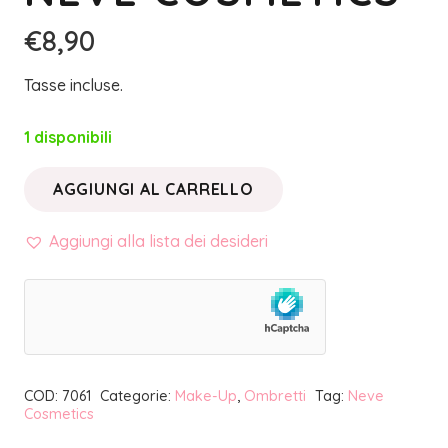
€
8,90
Tasse incluse.
1 disponibili
AGGIUNGI AL CARRELLO
OMBRETTO
IN
Aggiungi alla lista dei desideri
CIALDA
MUFFIN
|
NEVE
COSMETICS
COD:
7061
Categorie:
Make-Up
,
Ombretti
Tag:
Neve
quantità
Cosmetics