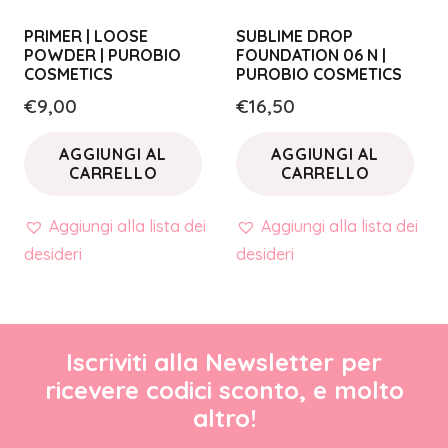
PRIMER | LOOSE
SUBLIME DROP
POWDER | PUROBIO
FOUNDATION 06 N |
COSMETICS
PUROBIO COSMETICS
€
9,00
€
16,50
AGGIUNGI AL
AGGIUNGI AL
CARRELLO
CARRELLO
Aggiungi alla lista dei
Aggiungi alla lista dei
desideri
desideri
Iscriviti alla Newsletter per
ricevere codici sconto, e molto
altro!