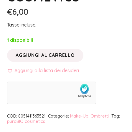
€
6,00
Tasse incluse.
1 disponibili
AGGIUNGI AL CARRELLO
OMBRETTO
IN
Aggiungi alla lista dei desideri
CIALDA
28
ARANCIO
SCURO
MATTE
COD:
8051411363521
Categorie:
Make-Up
,
Ombretti
Tag:
REFILL
puroBIO cosmetics
|