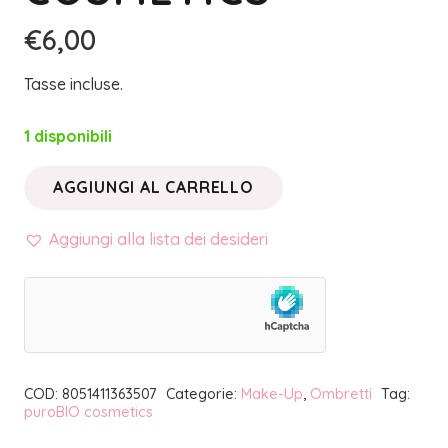
€
6,00
Tasse incluse.
1 disponibili
AGGIUNGI AL CARRELLO
OMBRETTO
IN
Aggiungi alla lista dei desideri
CIALDA
27
MARRONE
CALDO
MATTE
COD:
8051411363507
Categorie:
Make-Up
,
Ombretti
Tag:
REFILL
puroBIO cosmetics
|