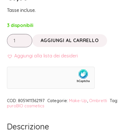
Tasse incluse.
3 disponibili
OMBRETTO
AGGIUNGI AL CARRELLO
IN
CIALDA
Aggiungi alla lista dei desideri
20
BLU
NOTTE
SHIMMER
REFILL
COD:
8051411362197
Categorie:
Make-Up
,
Ombretti
Tag:
|
puroBIO cosmetics
PUROBIO
COSMETICS
Descrizione
quantità