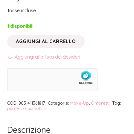
Tasse incluse.
1 disponibili
AGGIUNGI AL CARRELLO
OMBRETTO
IN
Aggiungi alla lista dei desideri
CIALDA
18
GIALLO
INDIANO
MATTE
COD:
8051411361817
Categorie:
Make-Up
,
Ombretti
Tag:
REFILL
puroBIO cosmetics
|
PUROBIO
Descrizione
COSMETICS