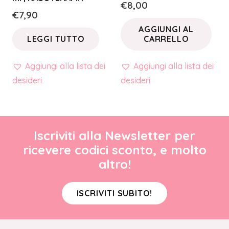
€
8,00
€
7,90
AGGIUNGI AL
LEGGI TUTTO
CARRELLO
Aggiungi alla lista dei
Aggiungi alla lista dei
desideri
desideri
Iscriviti alla Newsletter per
ricevere codici sconto, e molto
altro!
ISCRIVITI SUBITO!