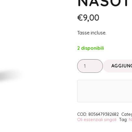
NASOT
€
9,00
Tasse incluse.
2 disponibili
OLIO
AGGIUNG
ESSENZIALE
ABETE
SIBERIANO
|
NASOTERAPIA
quantità
COD:
8056479382682
Cate
Oli essenziali singoli
Tag:
N