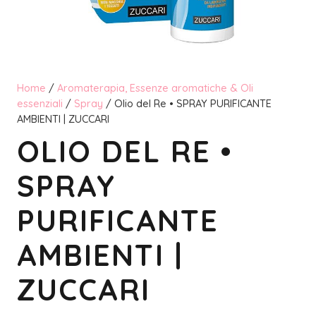
Home
/
Aromaterapia, Essenze aromatiche & Oli
essenziali
/
Spray
/ Olio del Re • SPRAY PURIFICANTE
AMBIENTI | ZUCCARI
OLIO DEL RE •
SPRAY
PURIFICANTE
AMBIENTI |
ZUCCARI