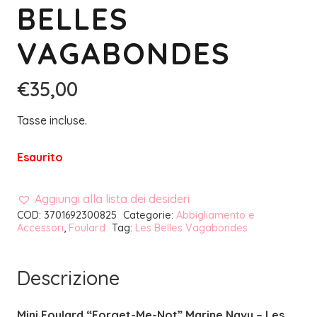
BELLES
VAGABONDES
€
35,00
Tasse incluse.
Esaurito
Aggiungi alla lista dei desideri
COD:
3701692300825
Categorie:
Abbigliamento e
Accessori
,
Foulard
Tag:
Les Belles Vagabondes
Descrizione
Mini Foulard “Forget-Me-Not” Marine Navy – Les