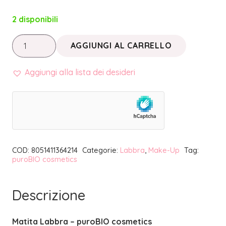
2 disponibili
MATITA
AGGIUNGI AL CARRELLO
LABBRA
49
Aggiungi alla lista dei desideri
ROSA
NUDE
|
PUROBIO
COSMETICS
COD:
8051411364214
Categorie:
Labbra
,
Make-Up
Tag:
quantità
puroBIO cosmetics
Descrizione
Matita Labbra – puroBIO cosmetics