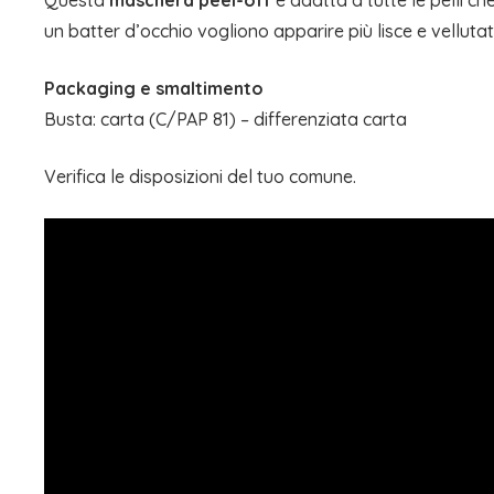
Questa
maschera peel-off
è adatta a tutte le pelli ch
un batter d’occhio vogliono apparire più lisce e vellutat
Packaging e smaltimento
Busta: carta (C/PAP 81) – differenziata carta
Verifica le disposizioni del tuo comune.