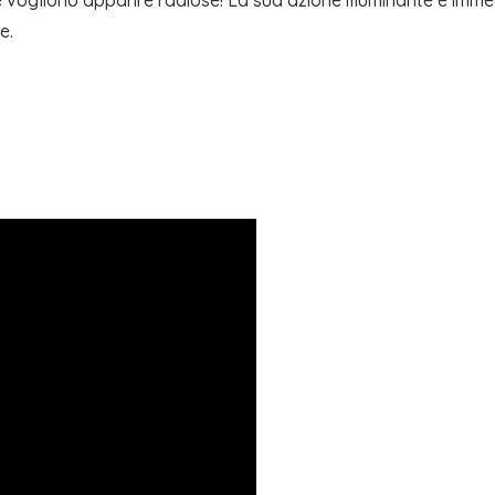
e vogliono apparire radiose! La sua azione illuminante è immed
e.