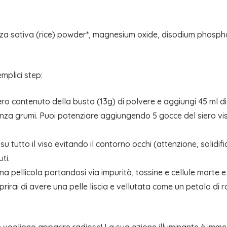
za sativa (rice) powder*, magnesium oxide, disodium phosphat
mplici step:
’intero contenuto della busta (13g) di polvere e aggiungi 45
enza grumi. Puoi potenziare aggiungendo 5 gocce del siero vi
tutto il viso evitando il contorno occhi (attenzione, solidifica
ti.
ellicola portandosi via impurità, tossine e cellule morte e si
rirai di avere una pelle liscia e vellutata come un petalo di r