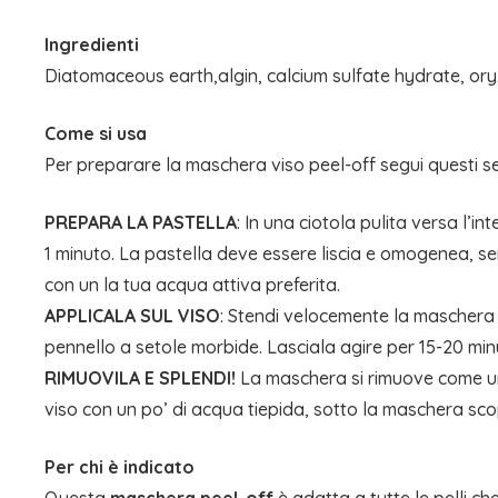
Ingredienti
Diatomaceous earth,algin, calcium sulfate hydrate, ory
Come si usa
Per preparare la maschera viso peel-off segui questi se
PREPARA LA PASTELLA
: In una ciotola pulita versa l
1 minuto. La pastella deve essere liscia e omogenea, s
con un la tua acqua attiva preferita.
APPLICALA SUL VISO
: Stendi velocemente la maschera su 
pennello a setole morbide. Lasciala agire per 15-20 minu
RIMUOVILA E SPLENDI!
La maschera si rimuove come una p
viso con un po’ di acqua tiepida, sotto la maschera scop
Per chi è indicato