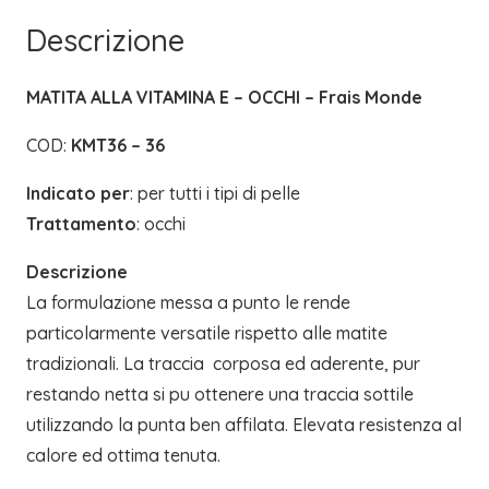
|
Descrizione
FRAIS
MONDE
MATITA ALLA VITAMINA E – OCCHI – Frais Monde
quantità
COD:
KMT36 – 36
Indicato per
: per tutti i tipi di pelle
Trattamento
: occhi
Descrizione
La formulazione messa a punto le rende
particolarmente versatile rispetto alle matite
tradizionali. La traccia  corposa ed aderente, pur
restando netta si pu ottenere una traccia sottile
utilizzando la punta ben affilata. Elevata resistenza al
calore ed ottima tenuta.