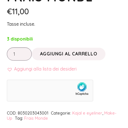
€
11,00
Tasse incluse.
3 disponibili
MAKE
AGGIUNGI AL CARRELLO
UP
TERMALE
Aggiungi alla lista dei desideri
•
MATITA
ALLA
VITAMINA
E
COD:
8030203043001
Categorie:
Kajal e eyeliner
,
Make-
OCCHI
Up
Tag:
Frais Monde
(36)