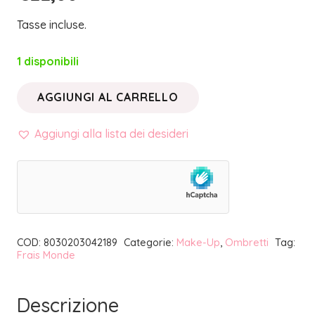
Tasse incluse.
1 disponibili
AGGIUNGI AL CARRELLO
MAKE
UP
Aggiungi alla lista dei desideri
INNOVATION
•
OMBRETTO
METALLIC
03
COD:
8030203042189
Categorie:
Make-Up
,
Ombretti
Tag:
|
Frais Monde
FRAIS
MONDE
Descrizione
quantità