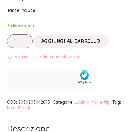
Tasse incluse.
3 disponibili
MAKE
AGGIUNGI AL CARRELLO
UP
INNOVATION
Aggiungi alla lista dei desideri
•
LIPGLOSS
STICKY
CREAM
03
COD:
8030203042073
Categorie:
Labbra
,
Make-Up
Tag:
|
Frais Monde
FRAIS
MONDE
Descrizione
quantità