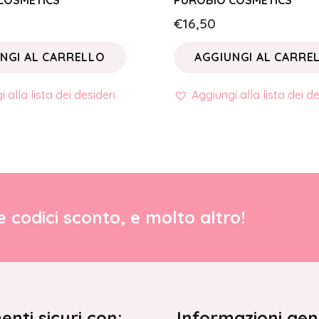
COSMETICS
PUROBIO COSMETICS
€
16,50
NGI AL CARRELLO
AGGIUNGI AL CARRE
 alla lista dei desideri
Aggiungi alla lista dei de
re codici sconto, e molto altro!
nti sicuri con:
Informazioni gen