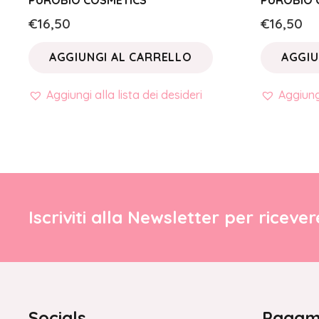
PUROBIO COSMETICS
PUROBIO 
€
16,50
€
16,50
AGGIUNGI AL CARRELLO
AGGIU
Aggiungi alla lista dei desideri
Aggiungi
Iscriviti alla Newsletter per riceve
Socials
Pagame