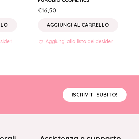
PUROBIO COSMETICS
€
16,50
LLO
AGGIUNGI AL CARRELLO
sideri
Aggiungi alla lista dei desideri
ISCRIVITI SUBITO!
erali
Assistenza e supporto