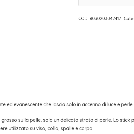
CHIC
ILLUMINANTE
COD:
8030203042417
Cate
07
|
FRAIS
MONDE
quantità
nte ed evanescente che lascia solo in accenno di luce e perle
n grasso sulla pelle, solo un delicato strato di perle. Lo stic
re utilizzato su viso, collo, spalle e corpo