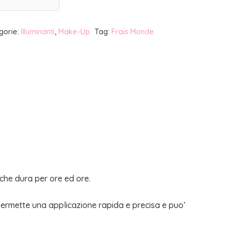
gorie:
Illuminanti
,
Make-Up
Tag:
Frais Monde
 che dura per ore ed ore.
k permette una applicazione rapida e precisa e puo’