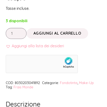
Tasse incluse.
3 disponibili
MAKE
AGGIUNGI AL CARRELLO
UP
INNOVATION
Aggiungi alla lista dei desideri
•
FONDOTINTA
24H
XTEND
SPORT
COD:
8030203041892
Categorie:
Fondotinta
,
Make-Up
01
Tag:
Frais Monde
|
FRAIS
Descrizione
MONDE