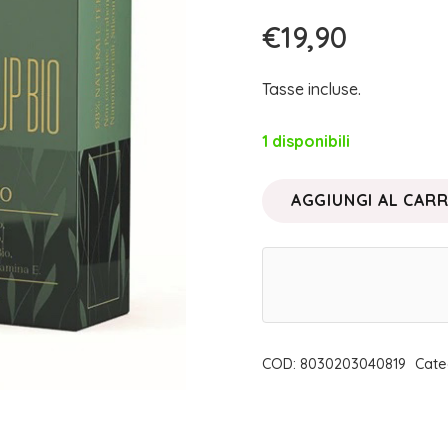
€
19,90
Tasse incluse.
1 disponibili
AGGIUNGI AL CAR
MAKE
UP
BIO
•
ROSSETTO
06
COD:
8030203040819
Cate
|
FRAIS
MONDE