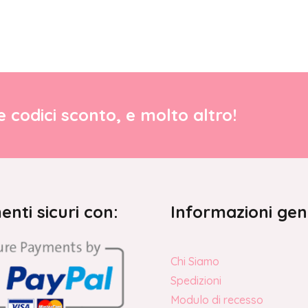
re codici sconto, e molto altro!
nti sicuri con:
Informazioni gen
Chi Siamo
Spedizioni
Modulo di recesso