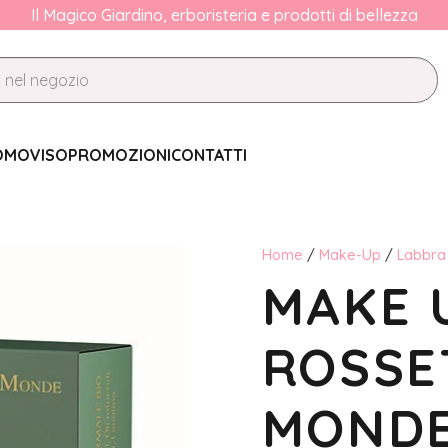
Il Magico Giardino, erboristeria e prodotti di bellezza
OMO
VISO
PROMOZIONI
CONTATTI
Home
/
Make-Up
/
Labbra
MAKE U
ROSSET
MOND