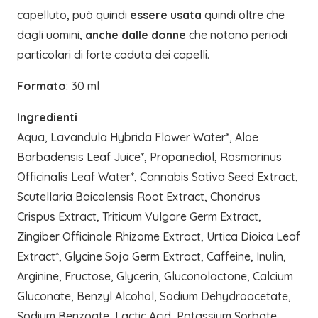
capelluto, può quindi
essere usata
quindi oltre che
dagli uomini,
anche dalle donne
che notano periodi
particolari di forte caduta dei capelli.
Formato
: 30 ml
Ingredienti
Aqua, Lavandula Hybrida Flower Water*, Aloe
Barbadensis Leaf Juice*, Propanediol, Rosmarinus
Officinalis Leaf Water*, Cannabis Sativa Seed Extract,
Scutellaria Baicalensis Root Extract, Chondrus
Crispus Extract, Triticum Vulgare Germ Extract,
Zingiber Officinale Rhizome Extract, Urtica Dioica Leaf
Extract*, Glycine Soja Germ Extract, Caffeine, Inulin,
Arginine, Fructose, Glycerin, Gluconolactone, Calcium
Gluconate, Benzyl Alcohol, Sodium Dehydroacetate,
Sodium Benzoate, Lactic Acid, Potassium Sorbate,