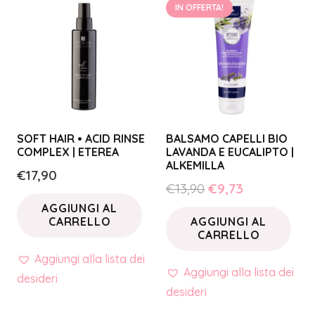
IN OFFERTA!
SOFT HAIR • ACID RINSE
BALSAMO CAPELLI BIO
COMPLEX | ETEREA
LAVANDA E EUCALIPTO |
ALKEMILLA
€
17,90
Il
Il
€
13,90
€
9,73
prezzo
prezzo
AGGIUNGI AL
CARRELLO
AGGIUNGI AL
originale
attuale
CARRELLO
era:
è:
Aggiungi alla lista dei
€13,90.
€9,73.
Aggiungi alla lista dei
desideri
desideri