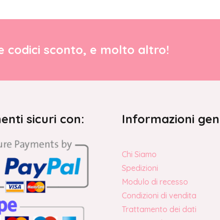
re codici sconto, e molto altro!
nti sicuri con:
Informazioni gen
Chi Siamo
Spedizioni
Modulo di recesso
Condizioni di vendita
Trattamento dei dati