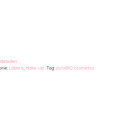
 desideri
orie:
Labbra
,
Make-Up
Tag:
puroBIO cosmetics