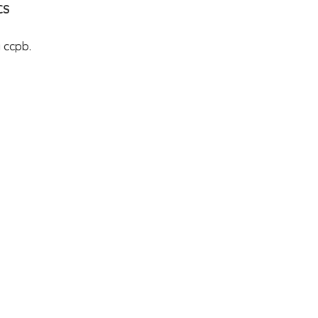
CS
a ccpb.