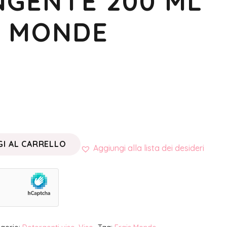
NGENTE 200 ML
S MONDE
I AL CARRELLO
Aggiungi alla lista dei desideri