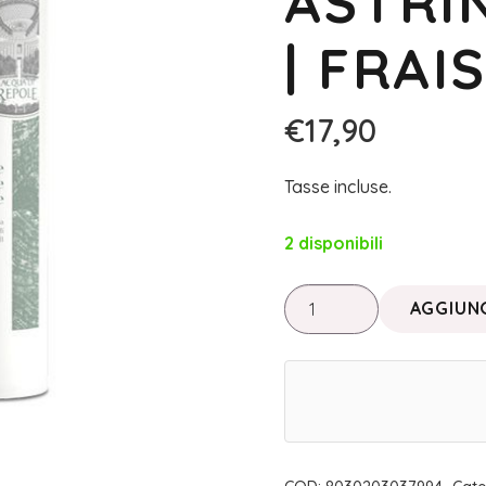
ASTRI
| FRAI
€
17,90
Tasse incluse.
2 disponibili
LINEA
AGGIUNG
TERMALE
•
LATTE
DETERGENTE
ASTRINGENTE
200