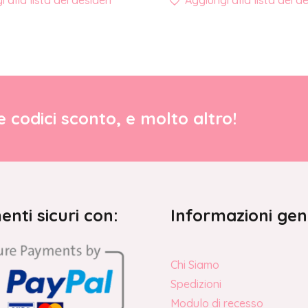
 alla lista dei desideri
Aggiungi alla lista dei de
re codici sconto, e molto altro!
nti sicuri con:
Informazioni gen
Chi Siamo
Spedizioni
Modulo di recesso