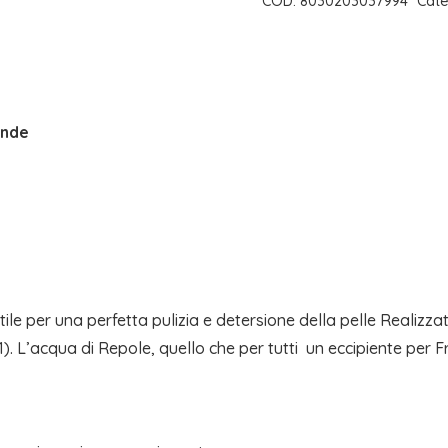
COD:
8030203037994
Cate
ml
|
FRAIS
MONDE
onde
quantità
tile per una perfetta pulizia e detersione della pelle Realizza
 L’acqua di Repole, quello che per tutti  un eccipiente per Frais