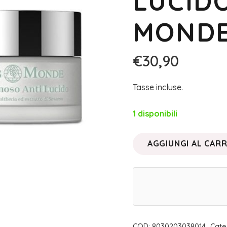
LUCIDO
MOND
€
30,90
Tasse incluse.
1 disponibili
AGGIUNGI AL CAR
LINEA
TERMALE
•
GEL
CREMOSO
ANTI
COD:
8030203038014
Cate