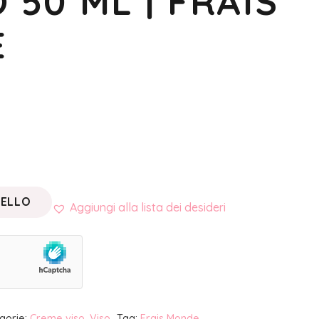
 50 ML | FRAIS
E
RELLO
Aggiungi alla lista dei desideri
gorie:
Creme viso
,
Viso
Tag:
Frais Monde