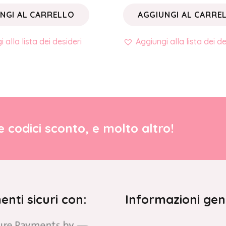
NGI AL CARRELLO
AGGIUNGI AL CARRE
 alla lista dei desideri
Aggiungi alla lista dei de
re codici sconto, e molto altro!
nti sicuri con:
Informazioni gen