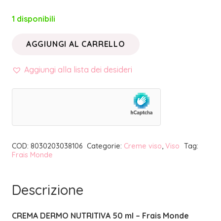
1 disponibili
AGGIUNGI AL CARRELLO
LINEA
TERMALE
Aggiungi alla lista dei desideri
•
CREMA
DERMO
NUTRITIVA
50
COD:
8030203038106
Categorie:
Creme viso
,
Viso
Tag:
ml
Frais Monde
|
FRAIS
Descrizione
MONDE
quantità
CREMA DERMO NUTRITIVA 50 ml – Frais Monde