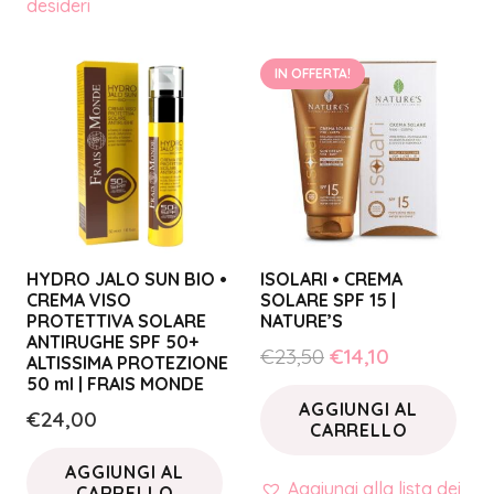
desideri
IN OFFERTA!
HYDRO JALO SUN BIO •
ISOLARI • CREMA
CREMA VISO
SOLARE SPF 15 |
PROTETTIVA SOLARE
NATURE’S
ANTIRUGHE SPF 50+
Il
Il
€
23,50
€
14,10
ALTISSIMA PROTEZIONE
prezzo
prezzo
50 ml | FRAIS MONDE
AGGIUNGI AL
originale
attuale
€
24,00
CARRELLO
era:
è:
€23,50.
€14,10.
AGGIUNGI AL
Aggiungi alla lista dei
CARRELLO