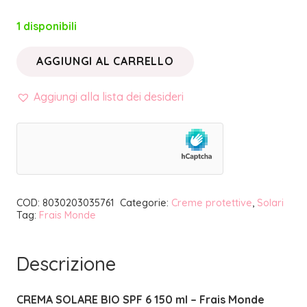
1 disponibili
AGGIUNGI AL CARRELLO
LINEA
SOLARI
Aggiungi alla lista dei desideri
•
CREMA
SOLARE
BIO
SPF
COD:
8030203035761
Categorie:
Creme protettive
,
Solari
6
Tag:
Frais Monde
150
ml
Descrizione
|
FRAIS
CREMA SOLARE BIO SPF 6 150 ml – Frais Monde
MONDE