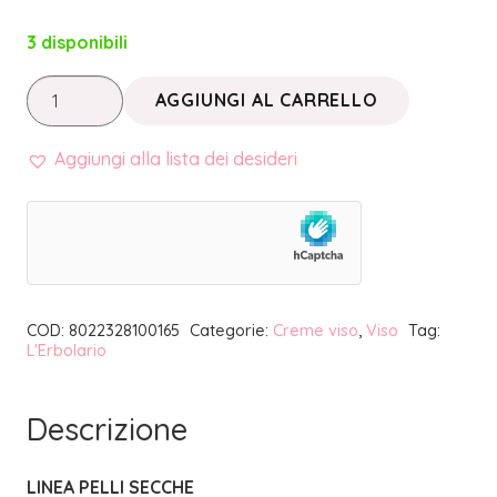
3 disponibili
LINEA
AGGIUNGI AL CARRELLO
PELLI
SECCHE
Aggiungi alla lista dei desideri
•
CREMA
VISO
IDRATANTE
|
COD:
8022328100165
Categorie:
Creme viso
,
Viso
Tag:
L'ERBOLARIO
L'Erbolario
quantità
Descrizione
LINEA PELLI SECCHE