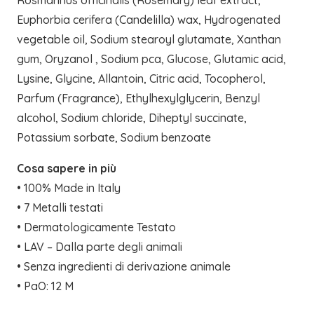
Rosmarinus officinalis (Rosemary) leaf extract,
Euphorbia cerifera (Candelilla) wax, Hydrogenated
vegetable oil, Sodium stearoyl glutamate, Xanthan
gum, Oryzanol , Sodium pca, Glucose, Glutamic acid,
Lysine, Glycine, Allantoin, Citric acid, Tocopherol,
Parfum (Fragrance), Ethylhexylglycerin, Benzyl
alcohol, Sodium chloride, Diheptyl succinate,
Potassium sorbate, Sodium benzoate
Cosa sapere in più
• 100% Made in Italy
• 7 Metalli testati
• Dermatologicamente Testato
• LAV – Dalla parte degli animali
• Senza ingredienti di derivazione animale
• PaO: 12 M