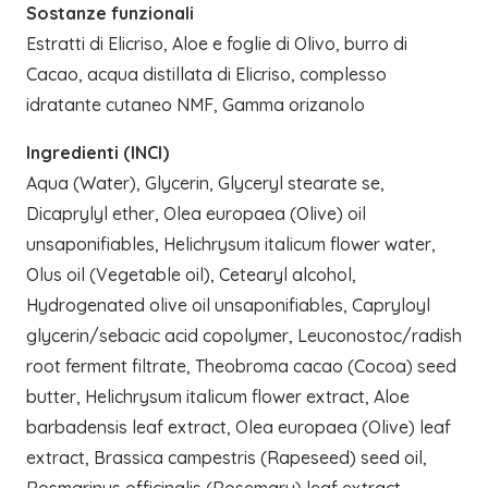
Sostanze funzionali
Estratti di Elicriso, Aloe e foglie di Olivo, burro di
Cacao, acqua distillata di Elicriso, complesso
idratante cutaneo NMF, Gamma orizanolo
Ingredienti (INCI)
Aqua (Water), Glycerin, Glyceryl stearate se,
Dicaprylyl ether, Olea europaea (Olive) oil
unsaponifiables, Helichrysum italicum flower water,
Olus oil (Vegetable oil), Cetearyl alcohol,
Hydrogenated olive oil unsaponifiables, Capryloyl
glycerin/sebacic acid copolymer, Leuconostoc/radish
root ferment filtrate, Theobroma cacao (Cocoa) seed
butter, Helichrysum italicum flower extract, Aloe
barbadensis leaf extract, Olea europaea (Olive) leaf
extract, Brassica campestris (Rapeseed) seed oil,