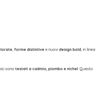
olorate
,
forme distintive
e nuovi
design bold
, in linea
n più sono
testati a cadmio, piombo e nichel
. Questo