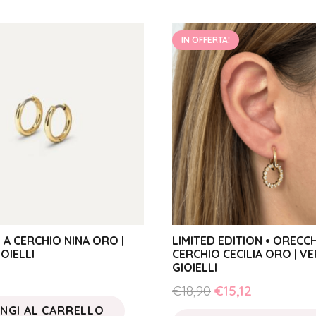
IN OFFERTA!
 A CERCHIO NINA ORO |
LIMITED EDITION • ORECCH
OIELLI
CERCHIO CECILIA ORO | V
GIOIELLI
Il
Il
€
18,90
€
15,12
prezzo
prezzo
NGI AL CARRELLO