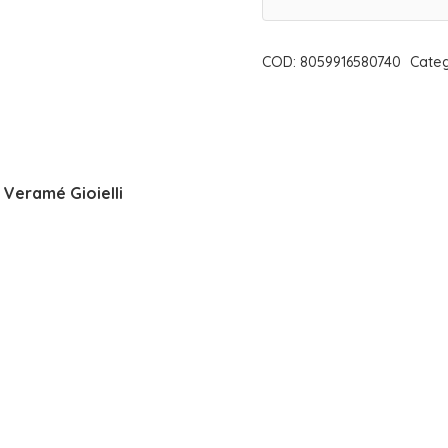
CERCHIO
MIRANDA
COD:
8059916580740
Categ
ORO
|
VERAMÉ
GIOIELLI
 Veramé Gioielli
quantità