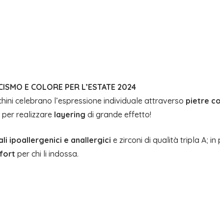
CISMO E COLORE PER L’ESTATE 2024
cchini celebrano l’espressione individuale attraverso
pietre c
e per realizzare
layering
di grande effetto!
li ipoallergenici e anallergici
e zirconi di qualità tripla A; i
fort
per chi li indossa.